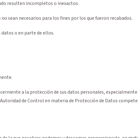
ando resulten incompletos o inexactos.
no sean necesarios para los fines por los que fueron recabados.
 datos o en parte de ellos.
mente.
cerniente a la protección de sus datos personales, especialmente 
 Autoridad de Control en materia de Protección de Datos compete
te de la que nosotros podemos y deseamos proporcionarle, en mate