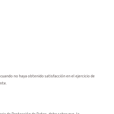
cuando no haya obtenido satisfacción en el ejercicio de
nte.
ria de Protección de Datos, debe saber que, la