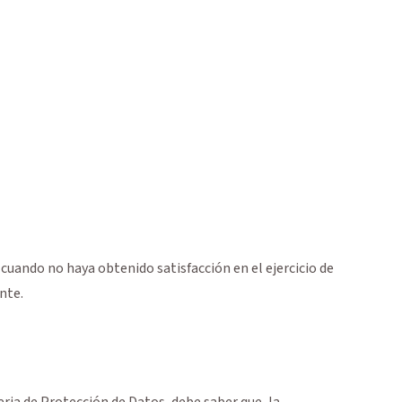
cuando no haya obtenido satisfacción en el ejercicio de
nte.
ria de Protección de Datos, debe saber que, la