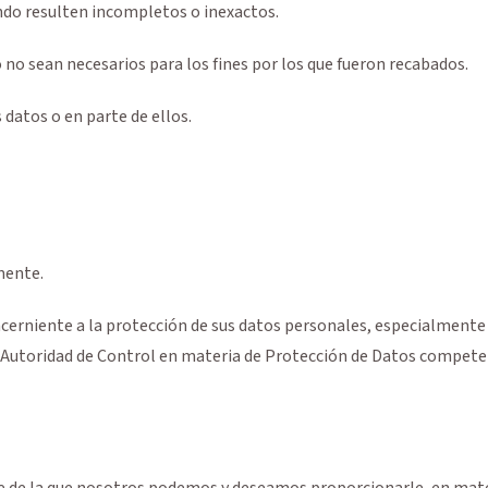
ando resulten incompletos o inexactos.
no sean necesarios para los fines por los que fueron recabados.
 datos o en parte de ellos.
mente.
cerniente a la protección de sus datos personales, especialmente 
 Autoridad de Control en materia de Protección de Datos compete
te de la que nosotros podemos y deseamos proporcionarle, en mate