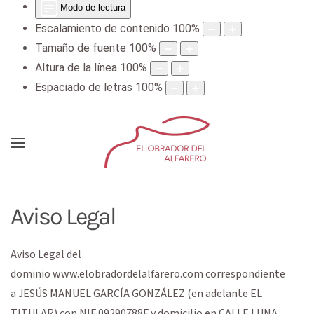
Modo de lectura
Escalamiento de contenido
100
%
Tamaño de fuente
100
%
Altura de la línea
100
%
Espaciado de letras
100
%
Aviso Legal
Aviso Legal del
dominio
www.elobradordelalfarero.com
correspondiente
a
JESÚS MANUEL GARCÍA GONZÁLEZ
(en adelante EL
TITULAR) con
NIF
09290788F
y domicilio en
CALLE LUNA,