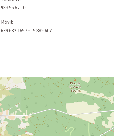
983 55 62 10
Móvil:
639 632 165 / 615 889 607