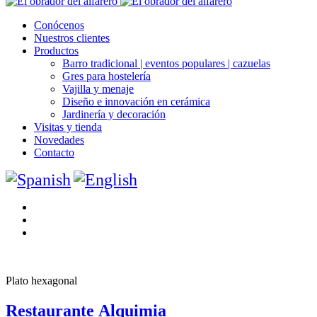
Conócenos
Nuestros clientes
Productos
Barro tradicional | eventos populares | cazuelas
Gres para hostelería
Vajilla y menaje
Diseño e innovación en cerámica
Jardinería y decoración
Visitas y tienda
Novedades
Contacto
Plato hexagonal
Restaurante Alquimia